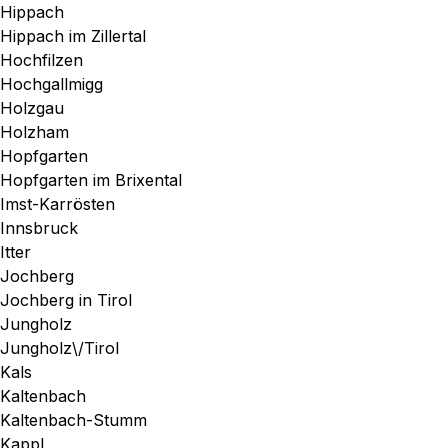
Hippach
Hippach im Zillertal
Hochfilzen
Hochgallmigg
Holzgau
Holzham
Hopfgarten
Hopfgarten im Brixental
Imst-Karrösten
Innsbruck
Itter
Jochberg
Jochberg in Tirol
Jungholz
Jungholz\/Tirol
Kals
Kaltenbach
Kaltenbach-Stumm
Kappl