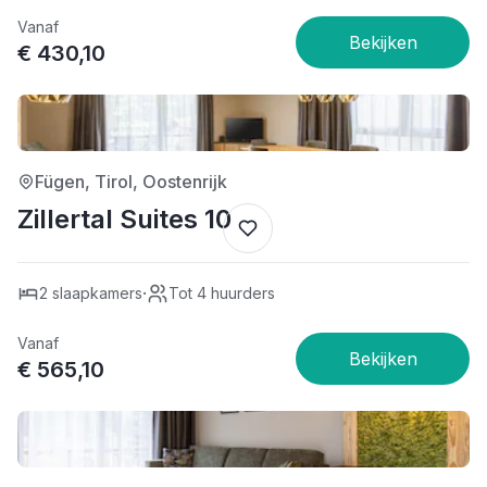
Vanaf
€ 430,10
4/5
Fügen, Tirol, Oostenrijk
Zillertal Suites 10
·
2 slaapkamers
Tot 4 huurders
Vanaf
€ 565,10
4/5