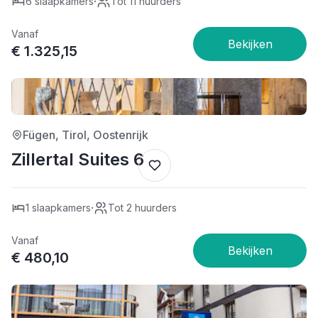
·
6 slaapkamers
Tot 11 huurders
Vanaf
€ 1.325,15
4/5
Fügen, Tirol, Oostenrijk
Zillertal Suites 6
·
1 slaapkamers
Tot 2 huurders
Vanaf
€ 480,10
4/5