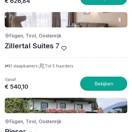
€ 626,84
4/5
Fügen, Tirol, Oostenrijk
Zillertal Suites 7
·
1 slaapkamers
Tot 5 huurders
Vanaf
€ 540,10
3/5
Fügen, Tirol, Oostenrijk
Rieser