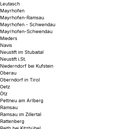
Leutasch
Mayrhofen
Mayrhofen-Ramsau
Mayrhofen - Schwendau
Mayrhofen-Schwendau
Mieders
Navis
Neustift im Stubaital
Neustift i.St.
Niederndorf bei Kufstein
Oberau
Oberndorf in Tirol
Oetz
Ötz
Pettneu am Arlberg
Ramsau
Ramsau im Zillertal
Rattenberg
Reith bei Kitzbühel