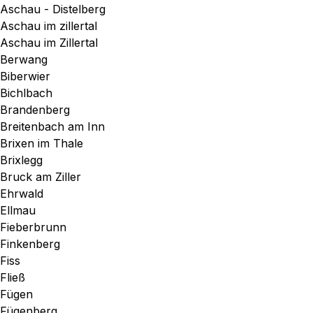
Aschau - Distelberg
Aschau im zillertal
Aschau im Zillertal
Berwang
Biberwier
Bichlbach
Brandenberg
Breitenbach am Inn
Brixen im Thale
Brixlegg
Bruck am Ziller
Ehrwald
Ellmau
Fieberbrunn
Finkenberg
Fiss
Fließ
Fügen
Fügenberg