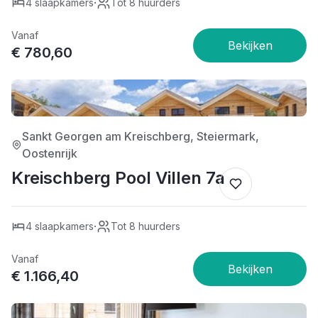
·
4 slaapkamers
Tot 8 huurders
Vanaf
€ 780,60
4/5
Sankt Georgen am Kreischberg, Steiermark,
Oostenrijk
Kreischberg Pool Villen 7a
·
4 slaapkamers
Tot 8 huurders
Vanaf
€ 1.166,40