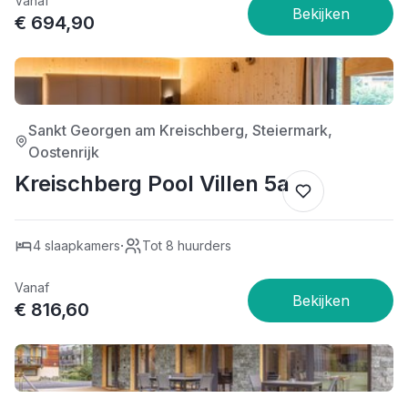
Vanaf
€ 694,90
4/5
Sankt Georgen am Kreischberg, Steiermark,
Oostenrijk
Kreischberg Pool Villen 5a
·
4 slaapkamers
Tot 8 huurders
Vanaf
€ 816,60
4/5