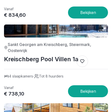
Vanaf
€ 834,60
4/5
Sankt Georgen am Kreischberg, Steiermark,
Oostenrijk
Kreischberg Pool Villen 1a
·
4 slaapkamers
Tot 8 huurders
Vanaf
€ 738,10
4/5