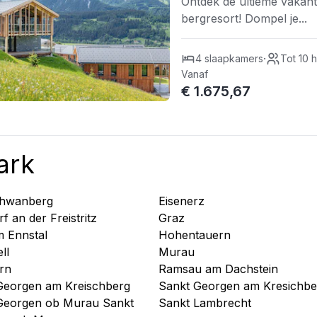
Ontdek de ultieme vakant
bergresort! Dompel je...
·
4 slaapkamers
Tot 10 
Vanaf
€ 1.675,67
ark
chwanberg
Eisenerz
f an der Freistritz
Graz
m Ennstal
Hohentauern
ll
Murau
rn
Ramsau am Dachstein
Georgen am Kreischberg
Sankt Georgen am Kresichbe
Georgen ob Murau Sankt
Sankt Lambrecht