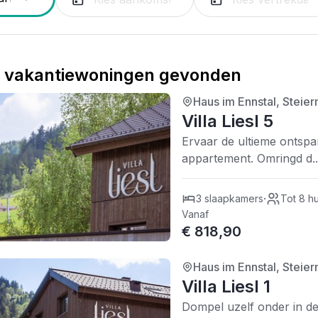
vakantiewoningen gevonden
Haus im Ennstal, Steier
4/5
| 0 recensies
Villa Liesl 5
Ervaar de ultieme ontspa
appartement. Omringd d..
·
3 slaapkamers
Tot 8 h
Vanaf
€ 818,90
Haus im Ennstal, Steier
4/5
| 0 recensies
Villa Liesl 1
Dompel uzelf onder in de 