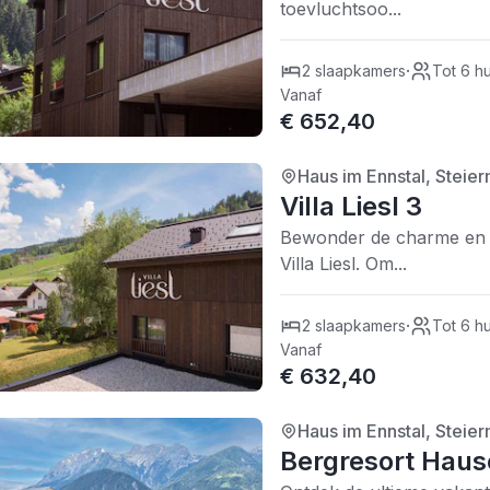
toevluchtsoo...
·
2 slaapkamers
Tot 6 h
Vanaf
€ 652,40
Haus im Ennstal, Steier
4/5
| 0 recensies
Villa Liesl 3
Bewonder de charme en d
Villa Liesl. Om...
·
2 slaapkamers
Tot 6 h
Vanaf
€ 632,40
Haus im Ennstal, Steier
5/5
| 0 recensies
Bergresort Hause