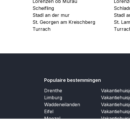
Lorenzen ob Murau
Lorenz
Scheifling
Schladm
Stadl an der mur
Stadl 
St. Georgen am Kreischberg
St. La
Turrach
Turrac
Populaire bestemmingen
Drenthe
Vakantiehuis
Limburg
Vakantiehuis
Waddeneilanden
Vakantiehuis
Eifel
Vakantiehuis
Moezel
Vakantiehuis
Cote d'azur