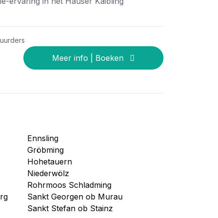
ie-ervaring in het Hauser Kaibling
huurders
Ennsling
Gröbming
Hohetauern
Niederwölz
Rohrmoos Schladming
rg
Sankt Georgen ob Murau
Sankt Stefan ob Stainz