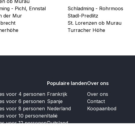
en ob Murau
ing - Pichl, Ennstal
Schladming - Rohrmoos
an der Mur
Stadl-Predlitz
mbrecht
St. Lorenzen ob Murau
herhöhe
Turracher Höhe
Populaire landen
Over ons
jes voor 4 personen
Frankrijk
Over ons
jes voor 6 personen
Spanje
Contact
jes voor 8 personen
Nederland
Koopaanbod
jes voor 10 personen
Italië
jes voor 12 personen
Duitsland
Portugal