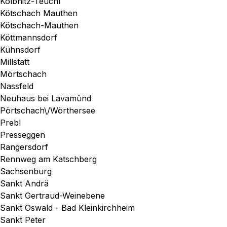
Kolbnitz-Teuchl
Kötschach Mauthen
Kötschach-Mauthen
Köttmannsdorf
Kühnsdorf
Millstatt
Mörtschach
Nassfeld
Neuhaus bei Lavamünd
Pörtschach\/Wörthersee
Prebl
Presseggen
Rangersdorf
Rennweg am Katschberg
Sachsenburg
Sankt Andrä
Sankt Gertraud-Weinebene
Sankt Oswald - Bad Kleinkirchheim
Sankt Peter