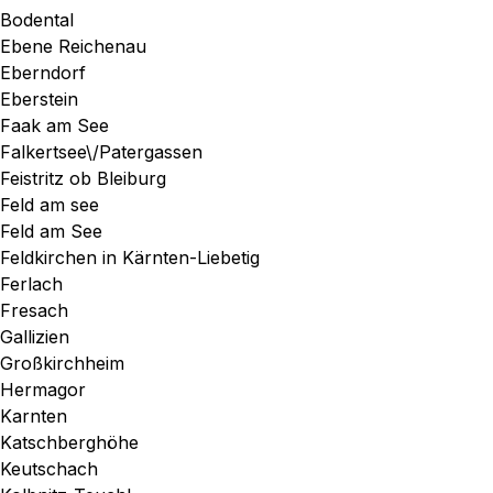
Bodental
Ebene Reichenau
Eberndorf
Eberstein
Faak am See
Falkertsee\/Patergassen
Feistritz ob Bleiburg
Feld am see
Feld am See
Feldkirchen in Kärnten-Liebetig
Ferlach
Fresach
Gallizien
Großkirchheim
Hermagor
Karnten
Katschberghöhe
Keutschach