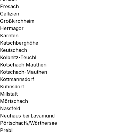
Fresach
Gallizien
Großkirchheim
Hermagor
Karnten
Katschberghöhe
Keutschach
Kolbnitz-Teuchl
Kötschach Mauthen
Kötschach-Mauthen
Köttmannsdorf
Kühnsdorf
Millstatt
Mörtschach
Nassfeld
Neuhaus bei Lavamünd
Pörtschach\/Wörthersee
Prebl