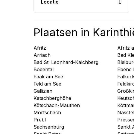
Locatie
Plaatsen in Karinthi
Afritz
Afritz 
Arriach
Bad Kl
Bad St. Leonhard-Kalchberg
Bleibur
Bodental
Ebene 
Faak am See
Falkert
Feld am See
Feldkir
Gallizien
Großki
Katschberghöhe
Keutsc
Kötschach-Mauthen
Köttma
Mörtschach
Nassfe
Prebl
Presse
Sachsenburg
Sankt 
Sankt Peter
Satten