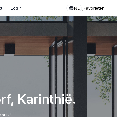
ct
Login
NL
Favorieten
f, Karinthië.
nrijk!