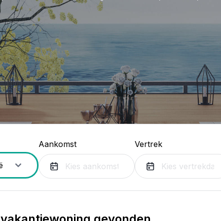
Aankomst
Vertrek
vakantiewoning gevonden