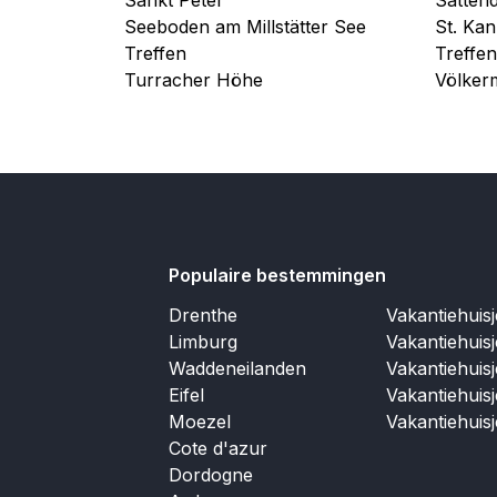
Seeboden am Millstätter See
St. Kan
Treffen
Treffe
Turracher Höhe
Völker
Populaire bestemmingen
Drenthe
Vakantiehuis
Limburg
Vakantiehuis
Waddeneilanden
Vakantiehuis
Eifel
Vakantiehuis
Moezel
Vakantiehuis
Cote d'azur
Dordogne