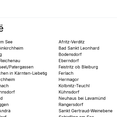
ë
am See
Afritz-Verditz
einkirchheim
Bad Sankt Leonhard
g
Bodensdorf
Reichenau
Eberndorf
see\/Patergassen
Feistritz ob Bleiburg
chen in Kärnten-Liebetig
Ferlach
rchheim
Hermagor
hach
Kolbnitz-Teuchl
nnsdorf
Kühnsdorf
ld
Neuhaus bei Lavamünd
ggen
Rangersdorf
Andrä
Sankt Gertraud-Weinebene
dorf
Schiefling am See