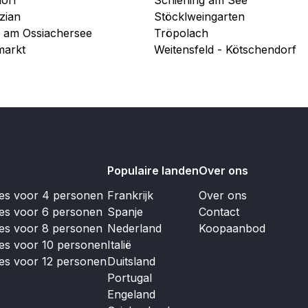
zian
Stöcklweingarten
n am Ossiachersee
Tröpolach
markt
Weitensfeld - Kötschendorf
Populaire landen
Over ons
jes voor 4 personen
Frankrijk
Over ons
jes voor 6 personen
Spanje
Contact
jes voor 8 personen
Nederland
Koopaanbod
jes voor 10 personen
Italië
jes voor 12 personen
Duitsland
Portugal
Engeland