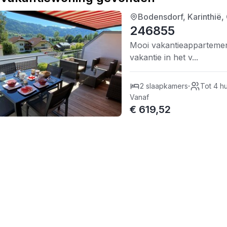
Bodensdorf, Karinthië, 
1/5
| 0 recensies
246855
Mooi vakantieappartemen
vakantie in het v...
·
2 slaapkamers
Tot 4 h
Vanaf
€ 619,52