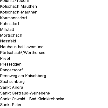
Kolbnitz-Teuchl
Kötschach Mauthen
Kötschach-Mauthen
Köttmannsdorf
Kühnsdorf
Millstatt
Mörtschach
Nassfeld
Neuhaus bei Lavamünd
Pörtschach\/Wörthersee
Prebl
Presseggen
Rangersdorf
Rennweg am Katschberg
Sachsenburg
Sankt Andrä
Sankt Gertraud-Weinebene
Sankt Oswald - Bad Kleinkirchheim
Sankt Peter