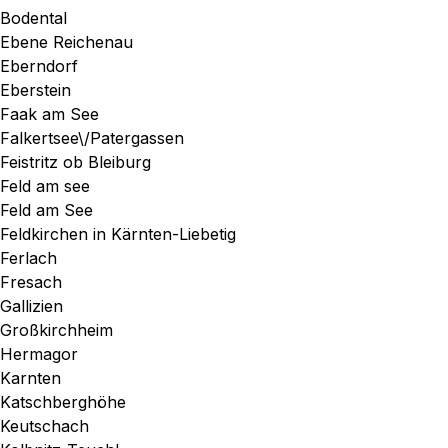
Bodental
Ebene Reichenau
Eberndorf
Eberstein
Faak am See
Falkertsee\/Patergassen
Feistritz ob Bleiburg
Feld am see
Feld am See
Feldkirchen in Kärnten-Liebetig
Ferlach
Fresach
Gallizien
Großkirchheim
Hermagor
Karnten
Katschberghöhe
Keutschach