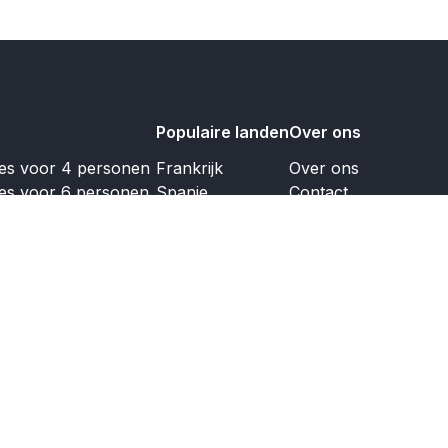
Populaire landen
Over ons
jes voor 4 personen
Frankrijk
Over ons
jes voor 6 personen
Spanje
Contact
jes voor 8 personen
Nederland
Koopaanbod
jes voor 10 personen
Italië
jes voor 12 personen
Duitsland
Portugal
Engeland
Griekenland
Oostenrijk
Luxemburg