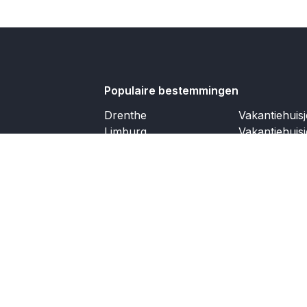
Populaire bestemmingen
Drenthe
Vakantiehuis
Limburg
Vakantiehuis
Waddeneilanden
Vakantiehuis
Eifel
Vakantiehuis
Moezel
Vakantiehuis
Cote d'azur
Dordogne
Ardennen
Andalusië
Ibiza
Partners
Service