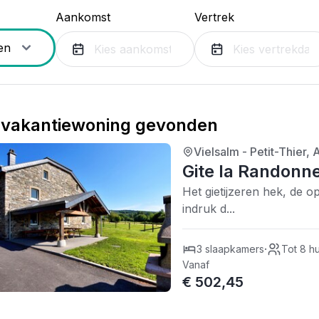
Aankomst
Vertrek
vakantiewoning gevonden
Vielsalm - Petit-Thier
3/5
| 0 recensies
Gite la Randonn
Het gietijzeren hek, de op
indruk d...
·
3 slaapkamers
Tot 8 h
Vanaf
€ 502,45