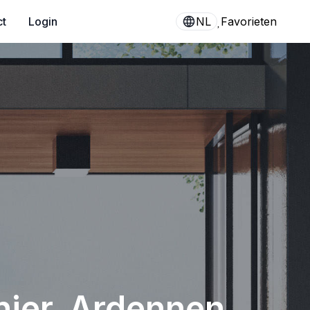
ct
Login
NL
Favorieten
hier, Ardennen,