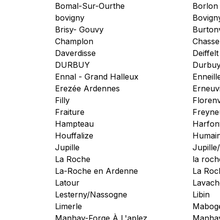
Bomal-Sur-Ourthe
Borlon
bovigny
Bovign
Brisy- Gouvy
Burtonv
Champlon
Chasse
Daverdisse
Deiffelt
DURBUY
Durbuy
Ennal - Grand Halleux
Enneill
Erezée Ardennes
Erneuvi
Filly
Florenv
Fraiture
Freyne
Hampteau
Harfon
Houffalize
Humai
Jupille
Jupill
La Roche
la roc
La-Roche en Ardenne
La Roc
Latour
Lavach
Lesterny/Nassogne
Libin
Limerle
Mabog
Manhay-Forge À L'aplez
Manha