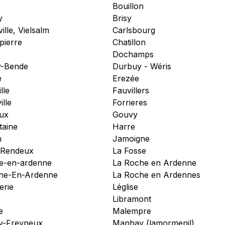
Bouillon
y
Brisy
ille, Vielsalm
Carlsbourg
pierre
Chatillon
Dochamps
-Bende
Durbuy - Wéris
e
Erezée
lle
Fauvillers
ille
Forrieres
ux
Gouvy
taine
Harre
n
Jamoigne
e/Rendeux
La Fosse
he-en-ardenne
La Roche en Ardenne
he-En-Ardenne
La Roche en Ardennes
erie
Léglise
Libramont
e
Malempre
y-Freyneux
Manhay (lamormenil)