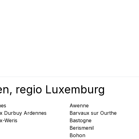
en, regio Luxemburg
nes
Awenne
x Durbuy Ardennes
Barvaux sur Ourthe
x-Weris
Bastogne
Berismenil
Bohon