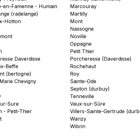
-en-Famenne - Humain
Marcouray
ange (radelange)
Martilly
x-Hotton
Mont
Nassogne
rmont
Noville
Oppagne
n
Petit Thier
resse Daverdisse
Porcheresse (Daverdisse)
x-Beffe
Rochehaut
t (bertogne)
Roy
-Marie Chevigny
Sainte-Ode
Septon (durbuy)
y
Tenneville
ur-Sure
Vaux-sur-Sûre
m - Petit-Thier
Villers-Sainte-Gertrude (durb
t
Warizy
Wibrin