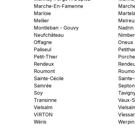
Marche-En-Famenne
Marche
Marloie
Martel
Mellier
Melreu
Montleban - Gouvy
Nadrin
Neufchâteau
Nimbe
Offagne
Oneux
Paliseul
Petitha
Petit-Thier
Porche
Rendeux
Rendeu
Roumont
Roumon
Sainte-Cécile
Sainte
Samrée
Septon
Soy
Tavign
Transinne
Vaux-S
Vielsalm
Vielsal
VIRTON
Vlessar
Wéris
Werpin