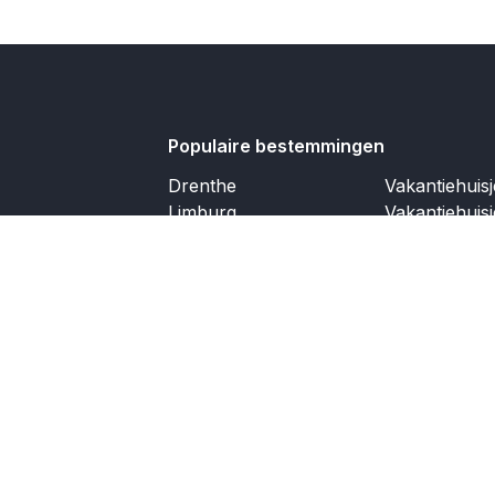
Populaire bestemmingen
Drenthe
Vakantiehuis
Limburg
Vakantiehuis
Waddeneilanden
Vakantiehuis
Eifel
Vakantiehuis
Moezel
Vakantiehuis
Cote d'azur
Dordogne
Ardennen
Andalusië
Ibiza
Partners
Service