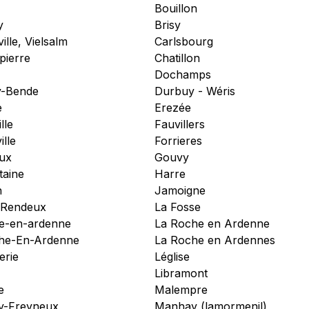
Bouillon
y
Brisy
ille, Vielsalm
Carlsbourg
pierre
Chatillon
Dochamps
-Bende
Durbuy - Wéris
e
Erezée
lle
Fauvillers
ille
Forrieres
ux
Gouvy
taine
Harre
n
Jamoigne
e/Rendeux
La Fosse
he-en-ardenne
La Roche en Ardenne
he-En-Ardenne
La Roche en Ardennes
erie
Léglise
Libramont
e
Malempre
y-Freyneux
Manhay (lamormenil)