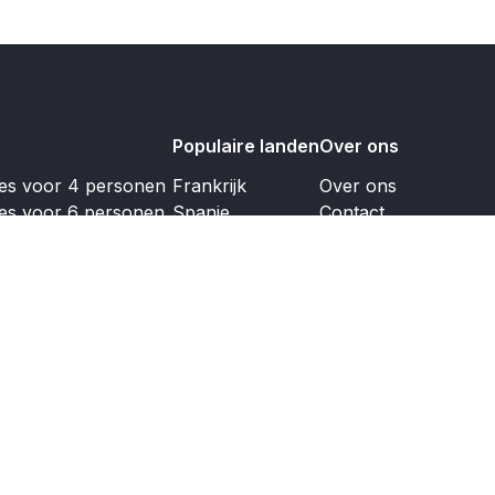
Populaire landen
Over ons
jes voor 4 personen
Frankrijk
Over ons
jes voor 6 personen
Spanje
Contact
jes voor 8 personen
Nederland
Koopaanbod
jes voor 10 personen
Italië
jes voor 12 personen
Duitsland
Portugal
Engeland
Griekenland
Oostenrijk
Luxemburg