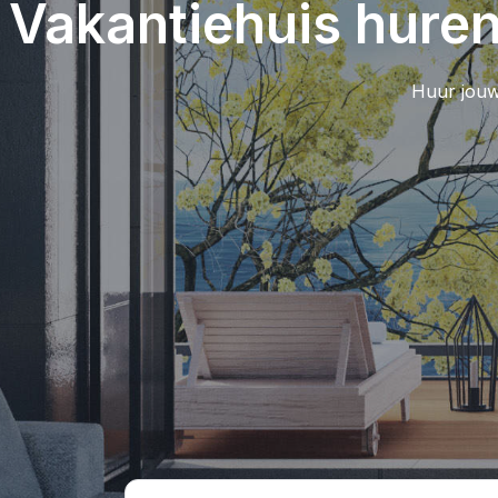
Vakantiehuis huren
Huur jouw