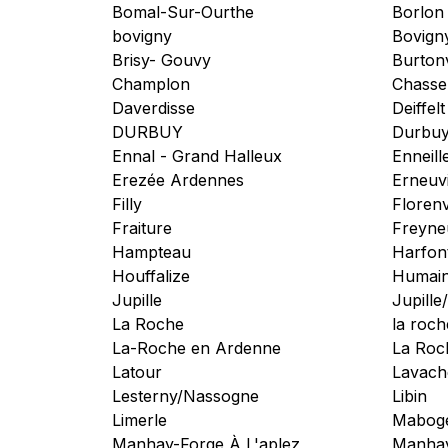
Bomal-Sur-Ourthe
Borlon
bovigny
Bovign
Brisy- Gouvy
Burtonv
Champlon
Chasse
Daverdisse
Deiffelt
DURBUY
Durbuy
Ennal - Grand Halleux
Enneill
Erezée Ardennes
Erneuvi
Filly
Florenv
Fraiture
Freyne
Hampteau
Harfon
Houffalize
Humai
Jupille
Jupill
La Roche
la roc
La-Roche en Ardenne
La Roc
Latour
Lavach
Lesterny/Nassogne
Libin
Limerle
Mabog
Manhay-Forge À L'aplez
Manha