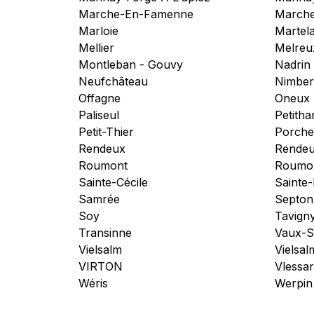
Marche-En-Famenne
Marche
Marloie
Martel
Mellier
Melreu
Montleban - Gouvy
Nadrin
Neufchâteau
Nimbe
Offagne
Oneux
Paliseul
Petitha
Petit-Thier
Porche
Rendeux
Rendeu
Roumont
Roumon
Sainte-Cécile
Sainte
Samrée
Septon
Soy
Tavign
Transinne
Vaux-S
Vielsalm
Vielsal
VIRTON
Vlessar
Wéris
Werpin