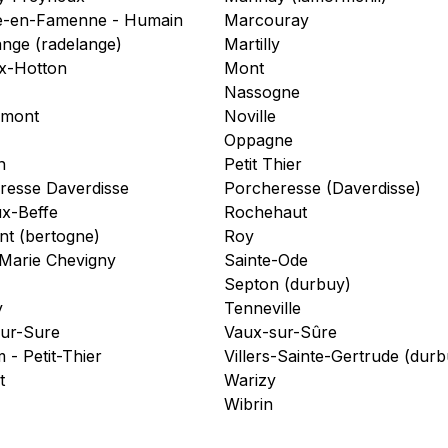
-en-Famenne - Humain
Marcouray
ange (radelange)
Martilly
x-Hotton
Mont
Nassogne
rmont
Noville
Oppagne
n
Petit Thier
resse Daverdisse
Porcheresse (Daverdisse)
x-Beffe
Rochehaut
t (bertogne)
Roy
-Marie Chevigny
Sainte-Ode
Septon (durbuy)
y
Tenneville
ur-Sure
Vaux-sur-Sûre
m - Petit-Thier
Villers-Sainte-Gertrude (durb
t
Warizy
Wibrin