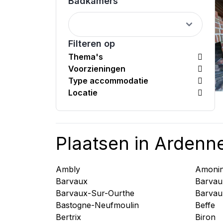
Badkamers
Filteren op
Thema's
Voorzieningen
Type accommodatie
Locatie
Plaatsen in Ardenn
Ambly
Amoni
Barvaux
Barvau
Barvaux-Sur-Ourthe
Barvau
Bastogne-Neufmoulin
Beffe
Bertrix
Biron