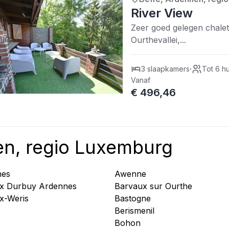
3/5
| 0 recensies
River View
Zeer goed gelegen chalet
Ourthevallei,...
·
3 slaapkamers
Tot 6 h
Vanaf
€ 496,46
en, regio Luxemburg
nes
Awenne
x Durbuy Ardennes
Barvaux sur Ourthe
x-Weris
Bastogne
Berismenil
Bohon