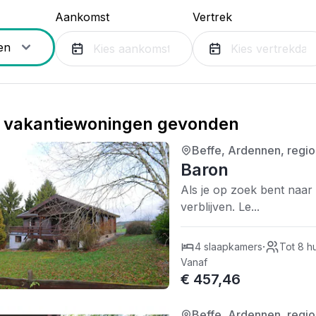
Aankomst
Vertrek
vakantiewoningen gevonden
Beffe, Ardennen, regi
3/5
| 0 recensies
Baron
Als je op zoek bent naar
verblijven. Le...
·
4 slaapkamers
Tot 8 h
Vanaf
€ 457,46
Beffe, Ardennen, regi