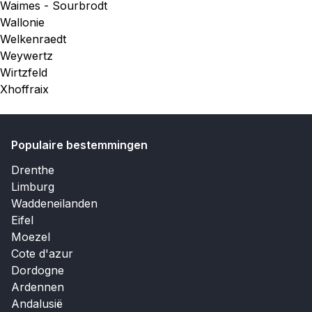
Waimes - Sourbrodt
Wallonie
Welkenraedt
Weywertz
Wirtzfeld
Xhoffraix
Populaire bestemmingen
Drenthe
Limburg
Waddeneilanden
Eifel
Moezel
Cote d'azur
Dordogne
Ardennen
Andalusië