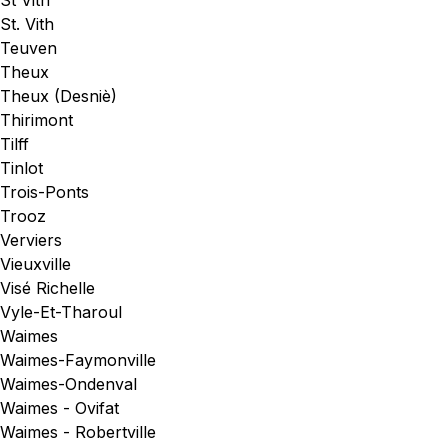
St Vith
St. Vith
Teuven
Theux
Theux (Desniè)
Thirimont
Tilff
Tinlot
Trois-Ponts
Trooz
Verviers
Vieuxville
Visé Richelle
Vyle-Et-Tharoul
Waimes
Waimes-Faymonville
Waimes-Ondenval
Waimes - Ovifat
Waimes - Robertville