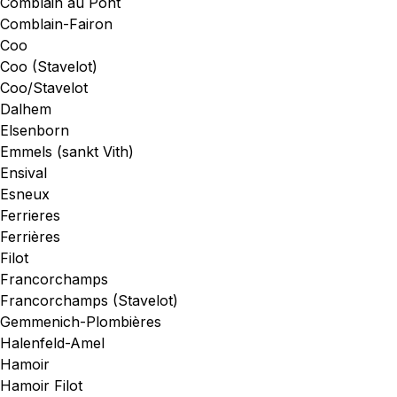
Comblain au Pont
Comblain-Fairon
Coo
Coo (Stavelot)
Coo/Stavelot
Dalhem
Elsenborn
Emmels (sankt Vith)
Ensival
Esneux
Ferrieres
Ferrières
Filot
Francorchamps
Francorchamps (Stavelot)
Gemmenich-Plombières
Halenfeld-Amel
Hamoir
Hamoir Filot