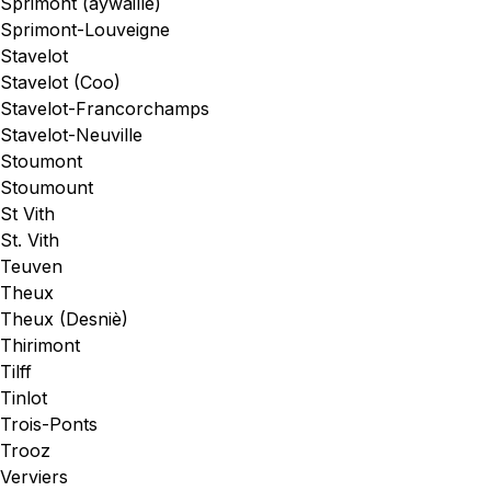
Sprimont (aywaille)
Sprimont-Louveigne
Stavelot
Stavelot (Coo)
Stavelot-Francorchamps
Stavelot-Neuville
Stoumont
Stoumount
St Vith
St. Vith
Teuven
Theux
Theux (Desniè)
Thirimont
Tilff
Tinlot
Trois-Ponts
Trooz
Verviers