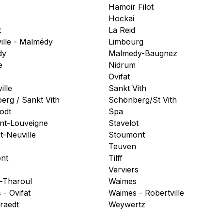
Hamoir Filot
Hockai
t
La Reid
ille - Malmédy
Limbourg
dy
Malmedy-Baugnez
e
Nidrum
Ovifat
ille
Sankt Vith
erg / Sankt Vith
Schönberg/St Vith
odt
Spa
nt-Louveigne
Stavelot
t-Neuville
Stoumont
Teuven
ont
Tilff
Verviers
t-Tharoul
Waimes
- Ovifat
Waimes - Robertville
raedt
Weywertz