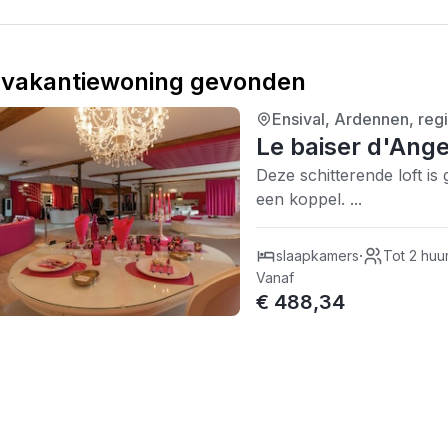
vakantiewoning gevonden
Ensival, Ardennen, regi
5/5
| 0 recensies
Le baiser d'Ange
Deze schitterende loft is
een koppel. ...
·
slaapkamers
Tot 2 huu
Vanaf
€ 488,34