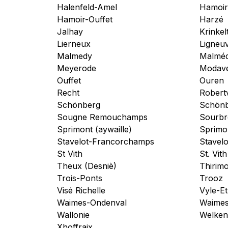
Halenfeld-Amel
Hamoir
Hamoir-Ouffet
Harzé
Jalhay
Krinkel
Lierneux
Ligneuv
Malmedy
Malmé
Meyerode
Modav
Ouffet
Ouren
Recht
Robertv
Schönberg
Schönb
Sougne Remouchamps
Sourbr
Sprimont (aywaille)
Sprimo
Stavelot-Francorchamps
Stavelo
St Vith
St. Vith
Theux (Desniè)
Thirim
Trois-Ponts
Trooz
Visé Richelle
Vyle-E
Waimes-Ondenval
Waimes 
Wallonie
Welken
Xhoffraix