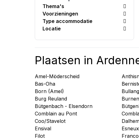
Thema's
Voorzieningen
Type accommodatie
Locatie
Plaatsen in Ardenne
Amel-Möderscheid
Anthis
Bas-Oha
Bernis
Born (Amel)
Bullan
Burg Reuland
Burnenv
Bütgenbach - Elsendorn
Bütgen
Comblain au Pont
Combla
Coo/Stavelot
Dalhe
Ensival
Esneux
Filot
Franc