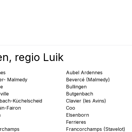
n, regio Luik
nes
Aubel Ardennes
ter- Malmedy
Bevercé (Malmedy)
ge
Bullingen
ille
Butgenbach
bach-Küchelscheid
Clavier (les Avins)
in-Fairon
Coo
m
Elsenborn
Ferrieres
orchamps
Francorchamps (Stavelot)