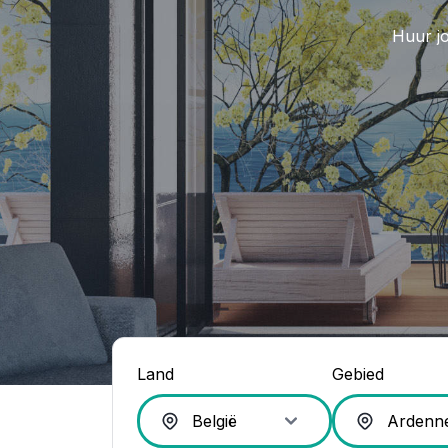
Huur jo
Land
Gebied