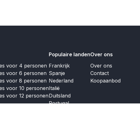
Populaire landen
Over ons
jes voor 4 personen
Frankrijk
Over ons
jes voor 6 personen
Spanje
Contact
jes voor 8 personen
Nederland
Koopaanbod
jes voor 10 personen
Italië
jes voor 12 personen
Duitsland
Portugal
Engeland
Griekenland
Oostenrijk
Luxemburg