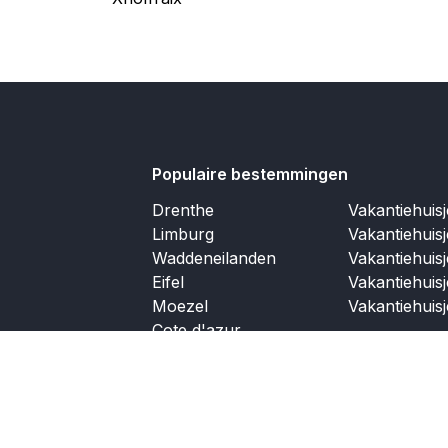
Populaire bestemmingen
Drenthe
Vakantiehuis
Limburg
Vakantiehuis
Waddeneilanden
Vakantiehuis
Eifel
Vakantiehuis
Moezel
Vakantiehuis
Cote d'azur
Dordogne
Ardennen
Andalusië
Ibiza