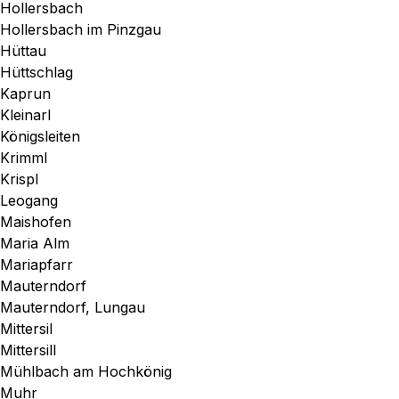
Hollersbach
Hollersbach im Pinzgau
Hüttau
Hüttschlag
Kaprun
Kleinarl
Königsleiten
Krimml
Krispl
Leogang
Maishofen
Maria Alm
Mariapfarr
Mauterndorf
Mauterndorf, Lungau
Mittersil
Mittersill
Mühlbach am Hochkönig
Muhr