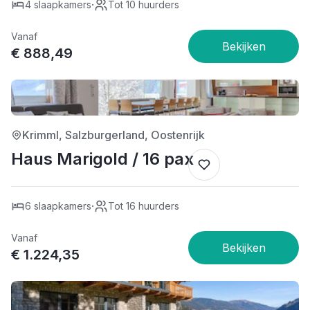
·
4 slaapkamers
Tot 10 huurders
Vanaf
€ 888,49
4/5
Krimml, Salzburgerland, Oostenrijk
Haus Marigold / 16 pax
·
6 slaapkamers
Tot 16 huurders
Vanaf
€ 1.224,35
4/5