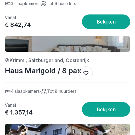
·
3 slaapkamers
Tot 6 huurders
Vanaf
€ 842,74
4/5
Krimml, Salzburgerland, Oostenrijk
Haus Marigold / 8 pax
·
4 slaapkamers
Tot 8 huurders
Vanaf
€ 1.357,14
4/5