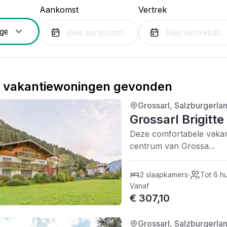
Aankomst
Vertrek
vakantiewoningen gevonden
Grossarl, Salzburgerlan
4/5
| 0 recensies
Grossarl Brigitte
Deze comfortabele vakant
centrum van Grossa...
·
2 slaapkamers
Tot 6 h
Vanaf
€ 307,10
Grossarl, Salzburgerlan