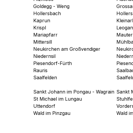
Goldegg - Weng
Grossa
Hollersbach
Holler
Kaprun
Kleinar
Krispl
Leogan
Mariapfarr
Mauter
Mittersill
Mühlba
Neukirchen am Großvendiger
Neukir
Niedernsil
Niedern
Piesendorf-Fürth
Piesen
Rauris
Saalba
Saalfelden
Saalfe
Sankt Johann im Pongau - Wagrain
Sankt 
St Michael im Lungau
Stuhlfe
Uttendorf
Vorder
Wald im Pinzgau
Wald im