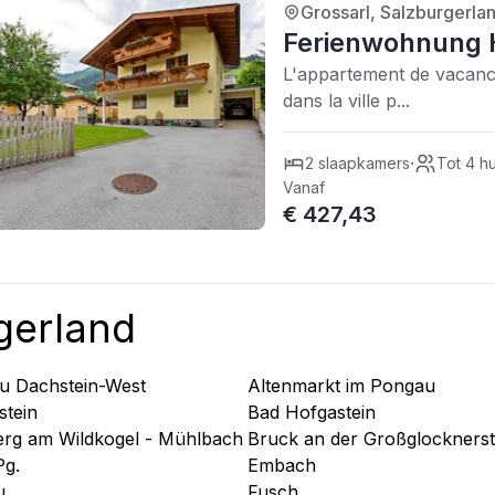
Grossarl, Salzburgerlan
4/5
| 0 recensies
Ferienwohnung 
L'appartement de vacanc
dans la ville p...
·
2 slaapkamers
Tot 4 h
Vanaf
€ 427,43
gerland
u Dachstein-West
Altenmarkt im Pongau
stein
Bad Hofgastein
rg am Wildkogel - Mühlbach
Bruck an der Großglockners
Pg.
Embach
u
Fusch