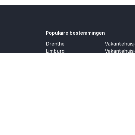
Populaire bestemmingen
Drenthe
Vakantiehuis
Limburg
Vakantiehuis
Waddeneilanden
Vakantiehuis
Eifel
Vakantiehuis
Moezel
Vakantiehuis
Cote d'azur
Dordogne
Ardennen
Andalusië
Ibiza
Partners
Service