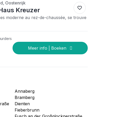
d, Oostenrijk
Haus Kreuzer
es moderne au rez-de-chaussée, se trouve
uurders
Annaberg
Bramberg
traße
Dienten
Fieberbrunn
Fusch an der Großglocknerstraße