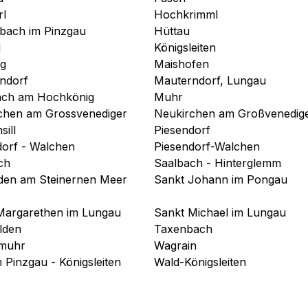
rl
Hochkrimml
sbach im Pinzgau
Hüttau
l
Königsleiten
g
Maishofen
ndorf
Mauterndorf, Lungau
ch am Hochkönig
Muhr
chen am Grossvenediger
Neukirchen am Großvenedig
sill
Piesendorf
dorf - Walchen
Piesendorf-Walchen
ch
Saalbach - Hinterglemm
lden am Steinernen Meer
Sankt Johann im Pongau
Margarethen im Lungau
Sankt Michael im Lungau
lden
Taxenbach
muhr
Wagrain
 Pinzgau - Königsleiten
Wald-Königsleiten