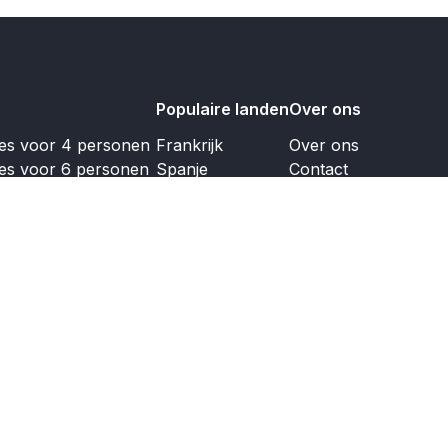
Populaire landen
Over ons
jes voor 4 personen
Frankrijk
Over ons
jes voor 6 personen
Spanje
Contact
jes voor 8 personen
Nederland
Koopaanbod
jes voor 10 personen
Italië
jes voor 12 personen
Duitsland
Portugal
Engeland
Griekenland
Oostenrijk
Luxemburg