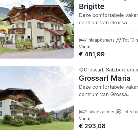
4/5
| 0 recensies
Brigitte
Deze comfortabele vakant
centrum van Grossa...
·
4 slaapkamers
Tot 10 
Vanaf
€ 481,99
Grossarl, Salzburgerlan
4/5
| 0 recensies
Grossarl Maria
Deze comfortabele vakant
centrum van Grossa...
·
2 slaapkamers
Tot 5 h
Vanaf
€ 293,08