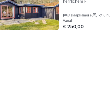
herrlichem F...
·
3 slaapkamers
Tot 6 h
Vanaf
€ 250,00