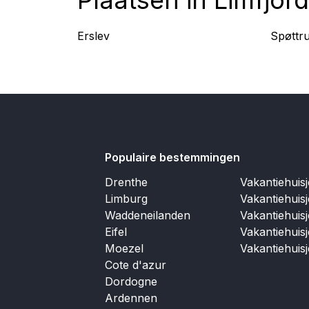
Erslev
Spøttr
Populaire bestemmingen
Drenthe
Vakantiehuis
Limburg
Vakantiehuis
Waddeneilanden
Vakantiehuis
Eifel
Vakantiehuis
Moezel
Vakantiehuis
Cote d'azur
Dordogne
Ardennen