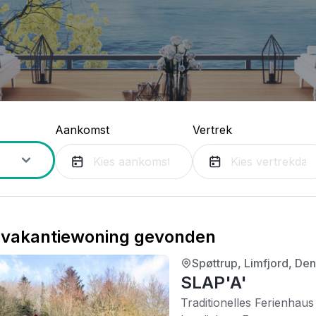
Aankomst
Vertrek
vakantiewoning gevonden
Spøttrup, Limfjord, D
3/5
| 0 recensies
SLAP'A'
Traditionelles Ferienhau