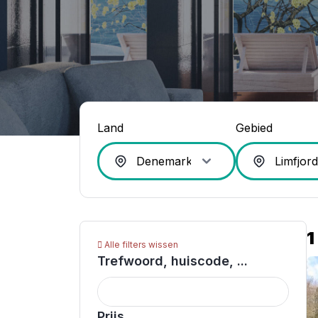
Land
Gebied
1
Alle filters wissen
Trefwoord, huiscode, ...
Prijs