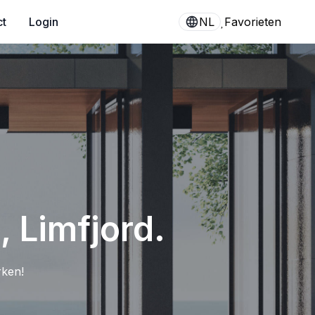
ct
Login
NL
Favorieten
, Limfjord.
rken!