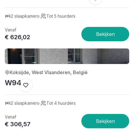
·
2 slaapkamers
Tot 5 huurders
Vanaf
€ 626,02
4/5
Koksijde, West Vlaanderen, België
W94
·
2 slaapkamers
Tot 4 huurders
Vanaf
€ 306,57