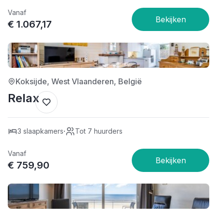
Vanaf
€ 1.067,17
5/5
Koksijde, West Vlaanderen, België
Relax
·
3 slaapkamers
Tot 7 huurders
Vanaf
€ 759,90
5/5