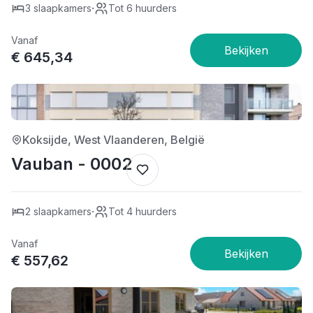
·
3 slaapkamers
Tot 6 huurders
Vanaf
€ 645,34
4/5
Koksijde, West Vlaanderen, België
Vauban - 0002
·
2 slaapkamers
Tot 4 huurders
Vanaf
€ 557,62
4/5