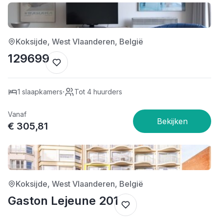
1/5
Koksijde, West Vlaanderen, België
129699
·
1 slaapkamers
Tot 4 huurders
Vanaf
€ 305,81
4/5
Koksijde, West Vlaanderen, België
Gaston Lejeune 201