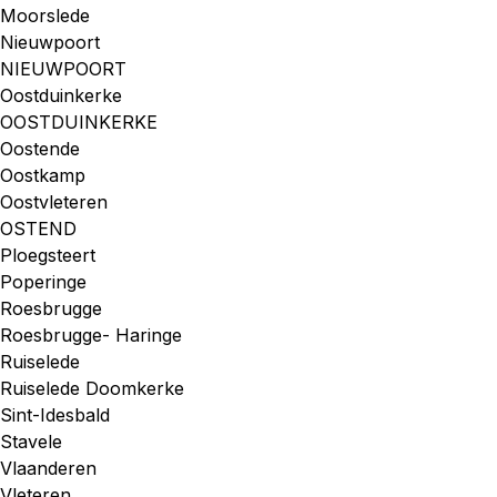
Moorslede
Nieuwpoort
NIEUWPOORT
Oostduinkerke
OOSTDUINKERKE
Oostende
Oostkamp
Oostvleteren
OSTEND
Ploegsteert
Poperinge
Roesbrugge
Roesbrugge- Haringe
Ruiselede
Ruiselede Doomkerke
Sint-Idesbald
Stavele
Vlaanderen
Vleteren