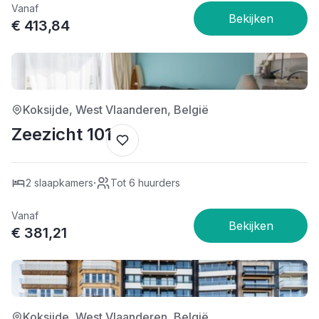
Vanaf
€ 413,84
4/5
Koksijde, West Vlaanderen, België
Zeezicht 101
·
2 slaapkamers
Tot 6 huurders
Vanaf
€ 381,21
5/5
Koksijde, West Vlaanderen, België