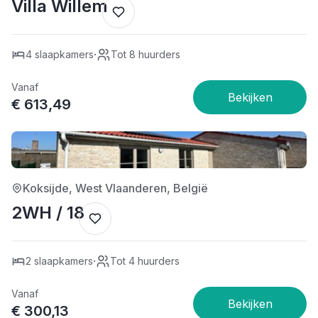
Villa Willem
·
4 slaapkamers
Tot 8 huurders
Vanaf
€ 613,49
4/5
Koksijde, West Vlaanderen, België
2WH / 18
·
2 slaapkamers
Tot 4 huurders
Vanaf
€ 300,13