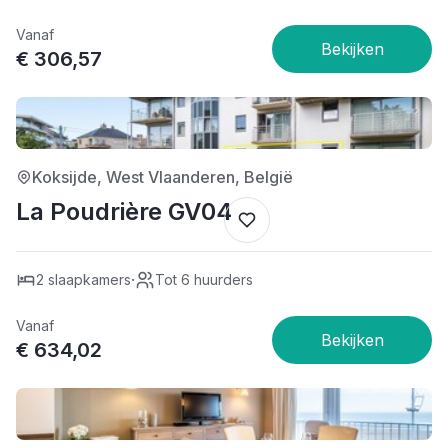
Vanaf
€ 306,57
4/5
Koksijde, West Vlaanderen, België
La Poudrière GV04
·
2 slaapkamers
Tot 6 huurders
Vanaf
€ 634,02
5/5