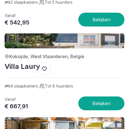
·
2 slaapkamers
Tot 5 huurders
Vanaf
€ 542,95
5/5
Koksijde, West Vlaanderen, België
Villa Laury
·
4 slaapkamers
Tot 8 huurders
Vanaf
€ 667,91
3/5