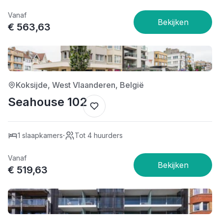
Vanaf
€ 563,63
4/5
Koksijde, West Vlaanderen, België
Seahouse 102
·
1 slaapkamers
Tot 4 huurders
Vanaf
€ 519,63
5/5