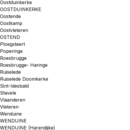
Oostduinkerke
OOSTDUINKERKE
Oostende
Oostkamp
Oostvleteren
OSTEND
Ploegsteert
Poperinge
Roesbrugge
Roesbrugge- Haringe
Ruiselede
Ruiselede Doomkerke
Sint-Idesbald
Stavele
Vlaanderen
Vleteren
Wenduine
WENDUINE
WENDUINE (Harendijke)