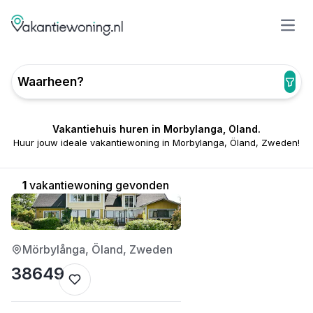
Open
Waarheen?
Vakantiehuis huren in Morbylanga, Öland.
Huur jouw ideale vakantiewoning in Morbylanga, Öland, Zweden!
1
vakantiewoning gevonden
4/5
Mörbylånga, Öland, Zweden
38649