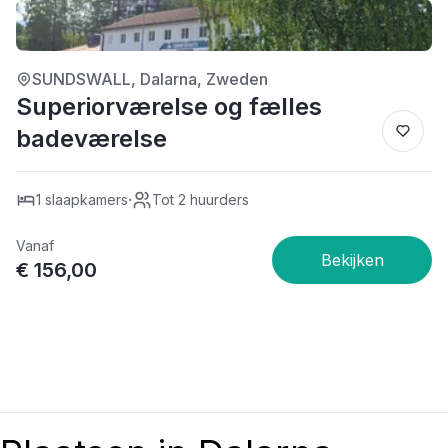
4/5
SUNDSWALL, Dalarna, Zweden
Superiorværelse og fælles
badeværelse
·
1 slaapkamers
Tot 2 huurders
Vanaf
€ 156,00