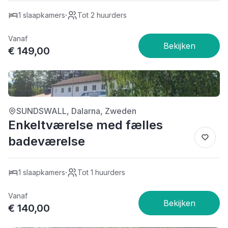
·
1 slaapkamers
Tot 2 huurders
Vanaf
€ 149,00
4/5
SUNDSWALL, Dalarna, Zweden
Enkeltværelse med fælles
badeværelse
·
1 slaapkamers
Tot 1 huurders
Vanaf
€ 140,00