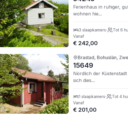
Ferienhaus in ruhiger, g
wohnen hie...
·
3 slaapkamers
Tot 6 h
Vanaf
€ 242,00
Brastad, Bohuslän, Zw
3/5
| 0 recensies
15649
Nördlich der Küstenstadt 
sich dies...
·
1 slaapkamers
Tot 4 hu
Vanaf
€ 201,00