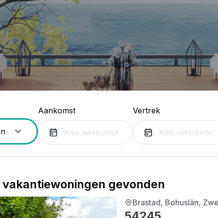
Aankomst
Vertrek
vakantiewoningen gevonden
Brastad, Bohuslän, Zw
3/5
| 0 recensies
54245