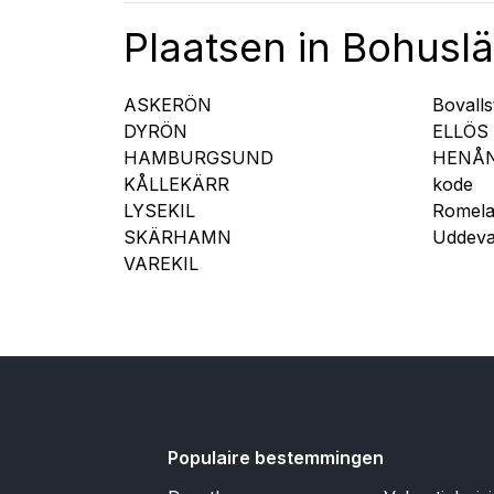
Plaatsen in Bohusl
ASKERÖN
Bovalls
DYRÖN
ELLÖS
HAMBURGSUND
HENÅ
KÅLLEKÄRR
kode
LYSEKIL
Romel
SKÄRHAMN
Uddeva
VAREKIL
Populaire bestemmingen