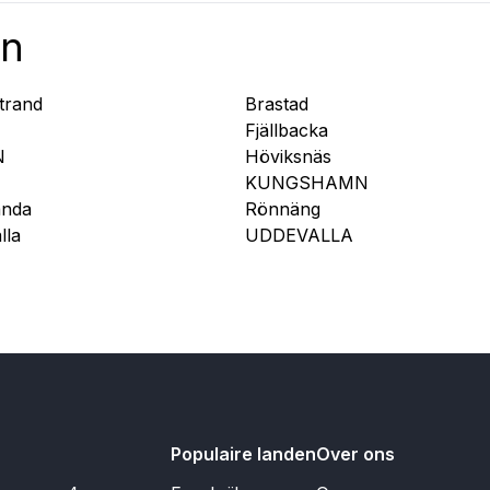
än
trand
Brastad
Fjällbacka
N
Höviksnäs
KUNGSHAMN
anda
Rönnäng
lla
UDDEVALLA
Populaire landen
Over ons