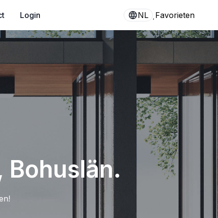
ct
Login
NL
Favorieten
, Bohuslän.
en!