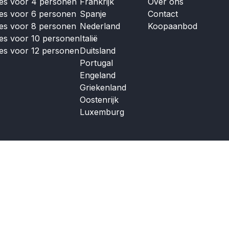
jes voor 4 personen
Frankrijk
Over ons
jes voor 6 personen
Spanje
Contact
jes voor 8 personen
Nederland
Koopaanbod
jes voor 10 personen
Italië
jes voor 12 personen
Duitsland
Portugal
Engeland
Griekenland
Oostenrijk
Luxemburg