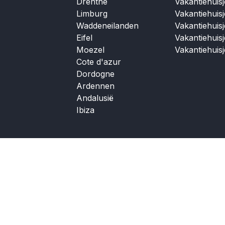
Drenthe
Vakantiehuis
Limburg
Vakantiehuis
Waddeneilanden
Vakantiehuis
Eifel
Vakantiehuis
Moezel
Vakantiehuis
Cote d'azur
Dordogne
Ardennen
Andalusië
Ibiza
Partners
Service
Vliegtickets.com
Privacy beleid
Disclaimer
Voorwaarden