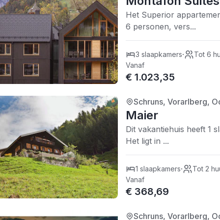
Montafon Suites
Het Superior appartemen
6 personen, vers...
·
3 slaapkamers
Tot 6 h
Vanaf
€ 1.023,35
Schruns, Vorarlberg, Oo
4/5
| 0 recensies
Maier
Dit vakantiehuis heeft 1 
Het ligt in ...
·
1 slaapkamers
Tot 2 hu
Vanaf
€ 368,69
Schruns, Vorarlberg, Oo