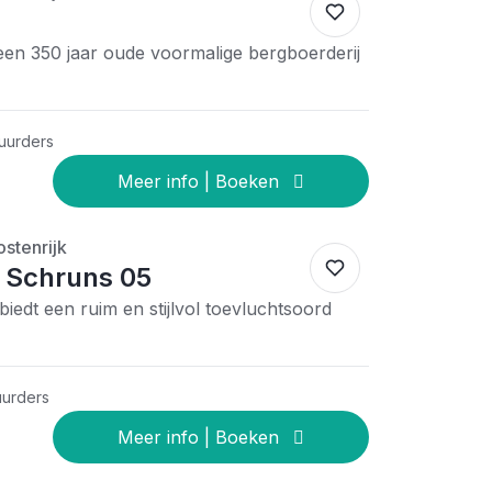
een 350 jaar oude voormalige bergboerderij
huurders
stenrijk
 Schruns 05
iedt een ruim en stijlvol toevluchtsoord
uurders