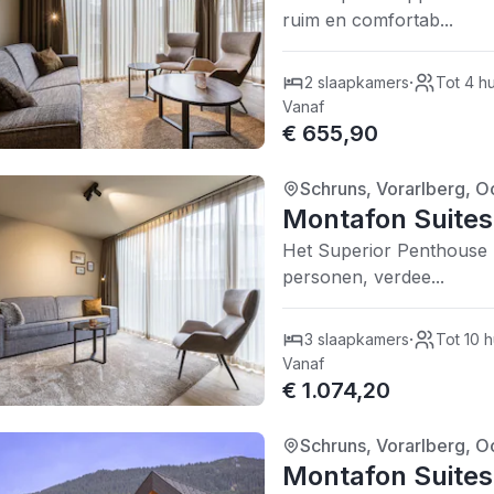
ruim en comfortab...
·
2 slaapkamers
Tot 4 h
Vanaf
€ 655,90
Schruns, Vorarlberg, Oo
4/5
| 0 recensies
Montafon Suites
Het Superior Penthouse 
personen, verdee...
·
3 slaapkamers
Tot 10 
Vanaf
€ 1.074,20
Schruns, Vorarlberg, Oo
4/5
| 0 recensies
Montafon Suites