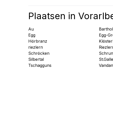
Plaatsen in Vorarlb
Au
Bartho
Egg
Egg-Gr
Hörbranz
Klöster
riezlern
Riezler
Schröcken
Schrun
Silbertal
St.Gall
Tschagguns
Vandan
Populaire bestemmingen