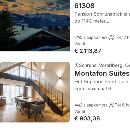
1/5
| 0 recensies
61308
Pension Schrunsblick is 
op 1140 meter...
·
5 slaapkamers
Tot 12 
Vanaf
€ 2.113,87
Schruns, Vorarlberg, Oo
4/5
| 0 recensies
Montafon Suites
Het Superior Penthouse b
voor maximaal 6...
·
2 slaapkamers
Tot 6 h
Vanaf
€ 903,38