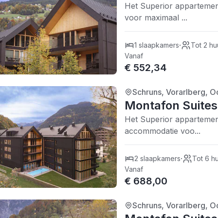
Het Superior appartement
voor maximaal ...
·
1 slaapkamers
Tot 2 hu
Vanaf
€ 552,34
Schruns, Vorarlberg, Oo
4/5
| 0 recensies
Montafon Suites
Het Superior appartemen
accommodatie voo...
·
2 slaapkamers
Tot 6 h
Vanaf
€ 688,00
Schruns, Vorarlberg, Oo
4/5
| 0 recensies