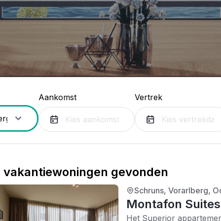
Aankomst
Vertrek
8
vakantiewoningen gevonden
Schruns, Vorarlberg, Oo
4/5
| 0 recensies
Montafon Suites
Het Superior appartemen