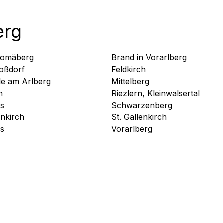
erg
lomäberg
Brand in Vorarlberg
oßdorf
Feldkirch
le am Arlberg
Mittelberg
n
Riezlern, Kleinwalsertal
s
Schwarzenberg
enkirch
St. Gallenkirch
s
Vorarlberg
Populaire landen
Over ons