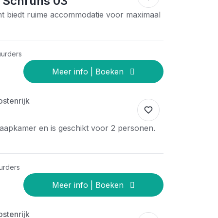
 Schruns 03
t biedt ruime accommodatie voor maximaal
uurders
stenrijk
slaapkamer en is geschikt voor 2 personen.
urders
stenrijk