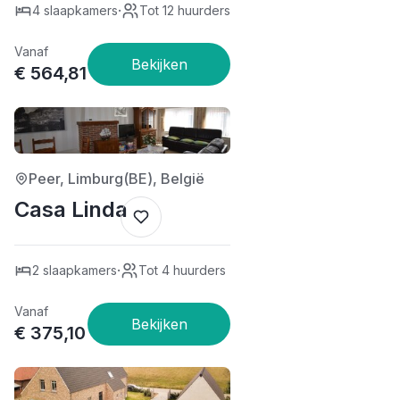
·
4 slaapkamers
Tot 12 huurders
Vanaf
€ 564,81
3/5
Peer, Limburg(BE), België
Casa Linda
·
2 slaapkamers
Tot 4 huurders
Vanaf
€ 375,10
4/5