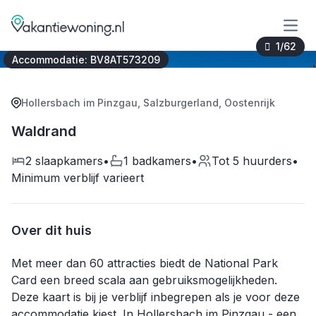
Open
1/62
Accommodatie: BV8AT573209
Hollersbach im Pinzgau
,
Salzburgerland
,
Oostenrijk
Waldrand
2 slaapkamers
•
1 badkamers
•
Tot 5 huurders
•
Minimum verblijf varieert
Over dit huis
Met meer dan 60 attracties biedt de National Park
Card een breed scala aan gebruiksmogelijkheden.
Deze kaart is bij je verblijf inbegrepen als je voor deze
accommodatie kiest. In Hollersbach im Pinzgau - een