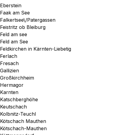
Eberstein
Faak am See
Falkertsee\/Patergassen
Feistritz ob Bleiburg
Feld am see
Feld am See
Feldkirchen in Kärnten-Liebetig
Ferlach
Fresach
Gallizien
Großkirchheim
Hermagor
Karnten
Katschberghöhe
Keutschach
Kolbnitz-Teuchl
Kötschach Mauthen
Kötschach-Mauthen